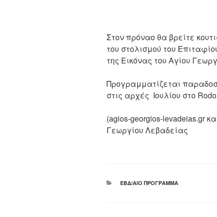
Στον πρόναο θα βρείτε κουτ
του στολισμού του Επιταφίο
της Εικόνας του Αγίου Γεωργ
Προγραμματίζεται παραδοσι
στις αρχές Ιουλίου στο Rodo
(agios-georgios-levadeias.gr 
Γεωργίου Λεβαδείας
ΚΑΤΗΓΟΡΊΕΣ
ΕΒΔ/ΑΊΟ ΠΡΌΓΡΑΜΜΑ