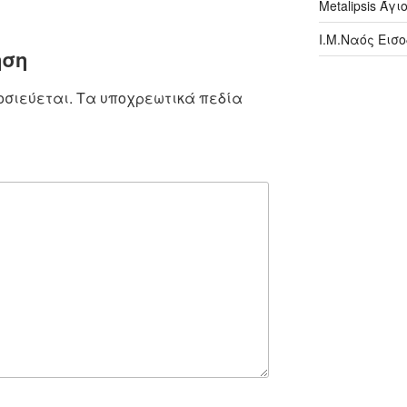
Metalipsis Άγ
Ι.Μ.Ναός Εισ
ηση
οσιεύεται.
Τα υποχρεωτικά πεδία