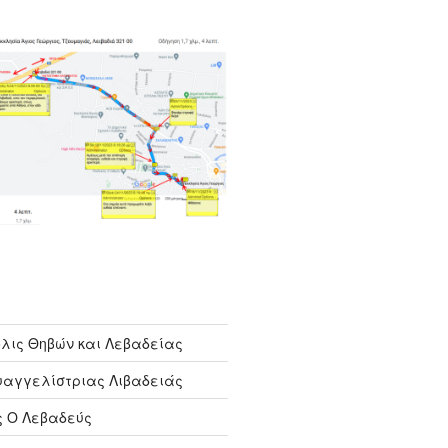
λις Θηβών και Λεβαδείας
υαγγελίστριας Λιβαδειάς
ς Ο Λεβαδεύς