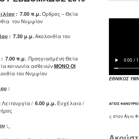
ιλίου
:
7.00 π.μ.
Όρθρος – Θεία
υθία του Νυμφίου
ίου
:
7.30 μ.μ.
Ακολουθία του
:
7.00 π.μ.
Προηγιασμένη Θεία
ία κοινωνία ασθενών
ΜΟΝΟ ΟΙ
ουθία του Νυμφίου
ΕΘΝΙΚΟΣ ΥΜΝ
ίου
:
 Λειτουργία /
6.00 μ.μ.
Ευχέλαιο /
ΆΓΙΟΣ ΦΑΝΟΎΡΙΟ
τήρος
Οι παρακλήσεις στον Άγιο Φανούρ
ου
:
Ακούστ