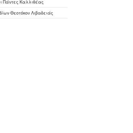
ιοι Πάντες Καλλιθέας
οδίων Θεοτόκου Λιβαδειάς