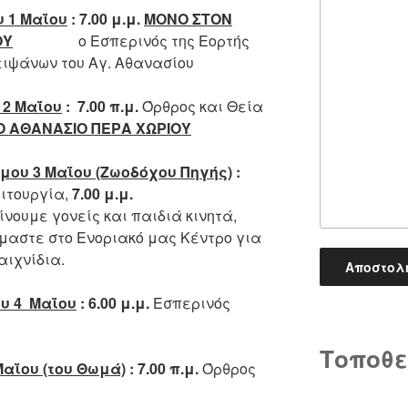
υ 1 Μαΐου
:
7.00 μ.μ.
ΜΟΝΟ ΣΤΟΝ
ΟΥ
ο Εσπερινός της Εορτής
ειψάνων του Αγ. Αθανασίου
 2 Μαΐου
:
7.00 π.μ.
Όρθρος και Θεία
Ο ΑΘΑΝΑΣΙΟ ΠΕΡΑ ΧΩΡΙΟΥ
μου 3 Μαΐου (Ζωοδόχου Πηγής)
:
ιτουργία,
7.00 μ.μ.
ίνουμε γονείς και παιδιά κινητά,
όμαστε στο Ενοριακό μας Κέντρο για
αιχνίδια.
υ 4 Μαΐου
:
6.00 μ.μ.
Εσπερινός
Τοποθε
Μαΐου (του Θωμά)
: 7.00 π.μ.
Όρθρος