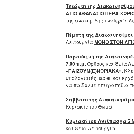
Τετάρτη της Διακαινησίμο
ΑΓΙΟ ΑΘΑΝΑΣΙΟ ΠΕΡΑ ΧΩΡΙ
της ανακομιδής των Ιερών Λ
Πέμπτη της Διακαινησίμου
Λειτουργία
ΜΟΝΟ ΣΤΟΝ ΑΓΙ
Παρασκευή της Διακαινησί
7.00 π.μ.
Όρθρος και Θεία Λε
«ΠΑΙΖΟΥΜ
(Ε)
ΝΟΡΙΑΚΑ»
. Κλε
υπολογιστές, tablet και ερχ
να παίξουμε επιτραπέζια π
Σάββατο της Διακαινησίμο
Κυριακής του Θωμά
Κυριακή του Αντίπασχα 5 
και Θεία Λειτουργία