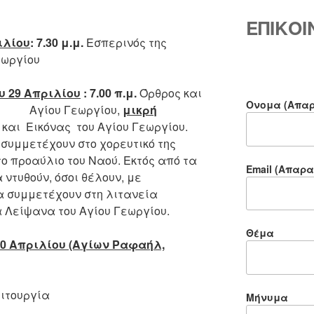
ΕΠΙΚΟ
ιλίου
:
7.30 μ.μ.
Εσπερινός της
εωργίου
υ 29 Απριλίου
:
7.00 π.μ.
Όρθρος και
Ονομα (Απαρ
ς Αγίου Γεωργίου,
μικρή
και Εικόνας του Αγίου Γεωργίου.
συμμετέχουν στο χορευτικό της
ο προαύλιο του Ναού. Εκτός από τα
Email (Απαρα
ντυθούν, όσοι θέλουν, με
α συμμετέχουν στη λιτανεία
α Λείψανα του Αγίου Γεωργίου.
Θέμα
30 Απριλίου (Αγίων Ραφαήλ,
ιτουργία
Μήνυμα