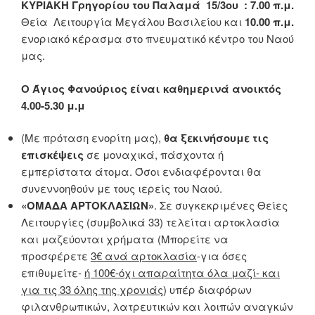
ΚΥΡΙΑΚΗ Γρηγορίου του Παλαμά 15/3ου
: 7.00 π.μ.
Θεία Λειτουργία Μεγάλου Βασιλείου και
10.00 π.μ.
ενοριακό κέρασμα στο πνευματικό κέντρο του Ναού
μας.
Ο Άγιος Φανούριος είναι καθημερινά ανοικτός
4.
00-5.30 μ.μ
(Με πρόταση ενορίτη μας),
θα ξεκινήσουμε τις
επισκέψεις
σε μοναχικά, πάσχοντα ή
εμπερίστατα άτομα. Όσοι ενδιαφέρονται θα
συνεννοηθούν με τους ιερείς του Ναού.
«ΟΜΑΔΑ ΑΡΤΟΚΛΑΣΙΩΝ»
. Σε συγκεκριμένες Θείες
Λειτουργίες (συμβολικά 33) τελείται αρτοκλασία
και μαζεύονται χρήματα (Μπορείτε να
προσφέρετε
3€ ανά αρτοκλασία
-για όσες
επιθυμείτε-
ή 100€-όχι απαραίτητα όλα μαζί- και
για τις 33 όλης της χρονιάς
) υπέρ διαφόρων
φιλανθρωπικών, λατρευτικών και λοιπών αναγκών