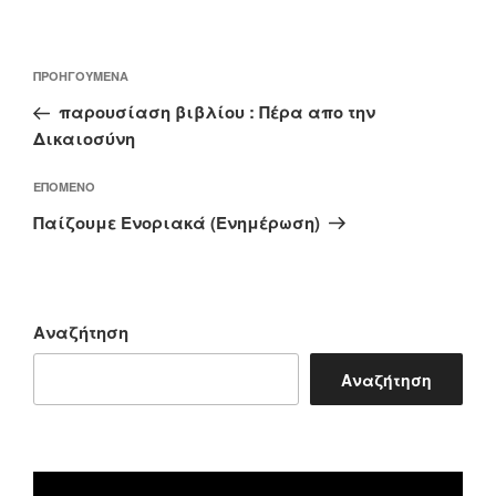
Πλοήγηση
Προηγούμενο
ΠΡΟΗΓΟΎΜΕΝΑ
άρθρων
άρθρο
παρουσίαση βιβλίου : Πέρα απο την
Δικαιοσύνη
Επόμενο
ΕΠΌΜΕΝΟ
άρθρο
Παίζουμε Ενοριακά (Ενημέρωση)
Αναζήτηση
Αναζήτηση