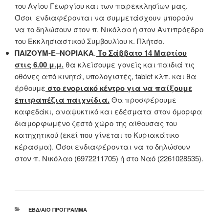
του Αγίου Γεωργίου και των παρεκκλησίων μας.
Όσοι ενδιαφέρονται να συμμετάσχουν μπορούν
να το δηλώσουν στον π. Νικόλαο ή στον Αντιπρόεδρο
του Εκκλησιαστικού Συμβουλίου κ. Πλήτσο.
ΠΑΙΖΟΥ
Μ-Ε
–
ΝΟΡΙΑΚΑ
.
Το Σάββατο 14 Μαρτίου
στις 6.00 μ.μ.
θα κλείσουμε γονείς και παιδιά τις
οθόνες από κινητά, υπολογιστές, tablet κλπ. και θα
έρθουμε
στο ενοριακό κέντρο για να παίξουμε
επιτραπέζια παιχνίδια.
Θα προσφέρουμε
καφεδάκι, αναψυκτικό και εδέσματα στον όμορφα
διαμορφωμένο ζεστό χώρο της αίθουσας του
κατηχητικού (εκεί που γίνεται το Κυριακάτικο
κέρασμα). Όσοι ενδιαφέρονται να το δηλώσουν
στον π. Νικόλαο (6972211705) ή στο Ναό (2261028535).
ΚΑΤΗΓΟΡΊΕΣ
ΕΒΔ/ΑΊΟ ΠΡΌΓΡΑΜΜΑ