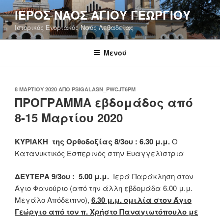
Μετάβαση
ΙΕΡΟΣ ΝΑΟΣ ΑΓΙΟΥ ΓΕΩΡΓΙΟΥ
στο
Ιστορικός Ενοριακός Ναός Λεβαδείας
περιεχόμενο
Μενού
ΔΗΜΟΣΙΕΎΤΗΚΕ
8 ΜΑΡΤΊΟΥ 2020
ΑΠΌ
PSIGALASN_PWCJT6PM
ΣΤΙΣ
ΠΡΟΓΡΑΜΜΑ εβδομάδος από
8-15 Μαρτίου 2020
ΚΥΡΙΑΚΗ της Ορθοδοξίας 8/3ου
: 6.30 μ.μ.
Ο
Κατανυκτικός Εσπερινός στην Ευαγγελίστρια
ΔΕΥΤΕΡΑ 9/3ου
: 5.00 μ.μ.
Ιερά Παράκληση στον
Άγιο Φανούριο (από την άλλη εβδομάδα 6.00 μ.μ.
Μεγάλο Απόδειπνο),
6.30 μ.μ. ομιλία
στον Άγιο
Γεώργιο από τον π. Χρήστο Παναγιωτόπουλο με