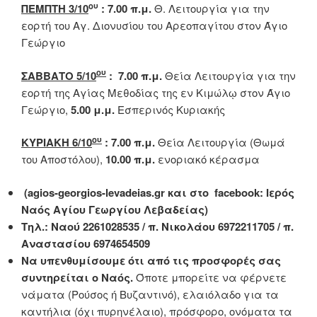
ου
ΠΕΜΠΤΗ 3/10
: 7.00 π.μ.
Θ. Λειτουργία για την
εορτή του Αγ. Διονυσίου του Αρεοπαγίτου στον Άγιο
Γεώργιο
ου
ΣΑΒΒΑΤΟ 5/10
: 7.00 π.μ.
Θεία Λειτουργία για την
εορτή της Αγίας Μεθοδίας της εν Κιμώλῳ στον Άγιο
Γεώργιο,
5.00 μ.μ.
Εσπερινός Κυριακής
ου
ΚΥΡΙΑΚΗ 6/10
: 7.00 π.μ.
Θεία Λειτουργία (Θωμά
του Αποστόλου),
10.00 π.μ.
ενοριακό κέρασμα
(agios-georgios-levadeias.gr και στο facebook: Ιερός
Ναός Αγίου Γεωργίου Λεβαδείας)
Τηλ.: Ναού 2261028535 / π. Νικολάου 6972211705 / π.
Αναστασίου 6974654509
Να υπενθυμίσουμε ότι από τις προσφορές σας
συντηρείται ο Ναός.
Όποτε μπορείτε να φέρνετε
νάματα (Ρούσος ή Βυζαντινό), ελαιόλαδο για τα
καντήλια (όχι πυρηνέλαιο), πρόσφορο, ονόματα τα