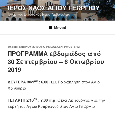
Μετάβαση
ΙΕΡΟΣ ΝΑΟΣ ΑΓΙΟΥ ΓΕΩΡΓΙΟΥ
στο
Ιστορικός Ενοριακός Ναός Λεβαδείας
περιεχόμενο
Μενού
ΔΗΜΟΣΙΕΎΤΗΚΕ
30 ΣΕΠΤΕΜΒΡΊΟΥ 2019
ΑΠΌ
PSIGALASN_PWCJT6PM
ΣΤΙΣ
ΠΡΟΓΡΑΜΜΑ εβδομάδος από
30 Σεπτεμβρίου – 6 Οκτωβρίου
2019
ου
ΔΕΥΤΕΡΑ 30/9
: 6.00 μ.μ.
Παράκληση στον Άγιο
Φανούριο
ου
ΤΕΤΑΡΤΗ 2/10
: 7.00 π.μ.
Θεία Λειτουργία για την
εορτή του Αγίου Κυπριανού στον Άγιο Γεώργιο