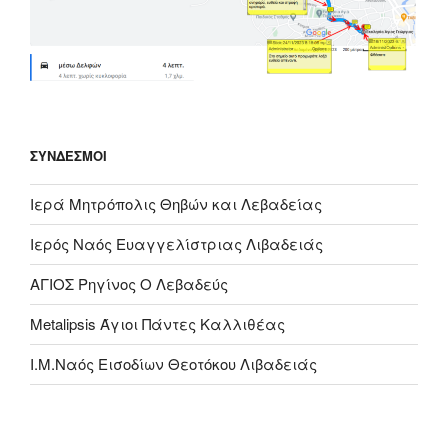
ΣΎΝΔΕΣΜΟΙ
Ιερά Μητρόπολις Θηβών και Λεβαδείας
Ιερός Ναός Ευαγγελίστριας Λιβαδειάς
ΑΓΙΟΣ Ρηγίνος Ο Λεβαδεύς
Metalipsis Άγιοι Πάντες Καλλιθέας
Ι.Μ.Ναός Εισοδίων Θεοτόκου Λιβαδειάς