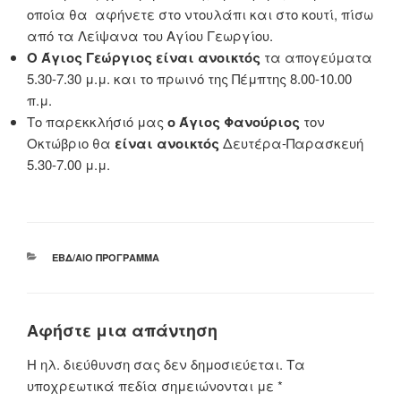
οποία θα αφήνετε στο ντουλάπι και στο κουτί, πίσω
από τα Λείψανα του Αγίου Γεωργίου.
Ο Άγιος Γεώργιος
είναι ανοικτός
τα απογεύματα
5.30-7.30 μ.μ. και το πρωινό της Πέμπτης 8.00-10.00
π.μ.
Το παρεκκλήσιό μας
ο Άγιος Φανούριος
τον
Οκτώβριο θα
είναι ανοικτός
Δευτέρα-Παρασκευή
5.30-7.00 μ.μ.
ΚΑΤΗΓΟΡΊΕΣ
ΕΒΔ/ΑΊΟ ΠΡΌΓΡΑΜΜΑ
Αφήστε μια απάντηση
Η ηλ. διεύθυνση σας δεν δημοσιεύεται.
Τα
υποχρεωτικά πεδία σημειώνονται με
*