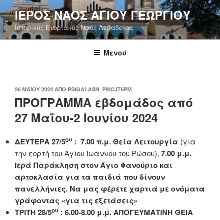
Μετάβαση
ΙΕΡΟΣ ΝΑΟΣ ΑΓΙΟΥ ΓΕΩΡΓΙΟΥ
στο
Ιστορικός Ενοριακός Ναός Λεβαδείας
περιεχόμενο
Μενού
ΔΗΜΟΣΙΕΎΤΗΚΕ
26 ΜΑΪ́ΟΥ 2024
ΑΠΌ
PSIGALASN_PWCJT6PM
ΣΤΙΣ
ΠΡΟΓΡΑΜΜΑ εβδομάδος από
27 Μαΐου-2 Ιουνίου 2024
ου
ΔΕΥΤΕΡΑ 27/5
:
7.00 π.μ. Θεία Λειτουργία
(για
την εορτή του Αγίου Ιωάννου του Ρώσου),
7.00 μ.μ.
Ιερά Παράκληση στον Άγιο Φανούριο και
αρτοκλασία για τα παιδιά που δίνουν
πανελλήνιες. Να μας φέρετε χαρτιά με ονόματα
γράφοντας «για τις εξετάσεις»
ου
ΤΡΙΤΗ 28/5
: 6.00-8.00 μ.μ.
ΑΠΟΓΕΥΜΑΤΙΝΗ ΘΕΙΑ