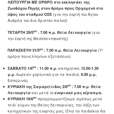
ΛΕΙΤΟΥΡΓΙΑ ΜΕ ΟΡΘΡΟ
στο εκκλησάκι της
Ζωοδόχου Πηγής στον δρόμο προς Ορχομενό στο
ύψος του σταθμού ΟΣΕ
(για την εορτή του Αγίου
Ανδρέα του δια Χριστόν σαλού)
ου
ΤΕΤΑΡΤΗ 29/5
: 7.00 π.μ. Θεία Λειτουργία
(για
την εορτή της Μεσοπεντηκοστής)
ου
η
ΠΑΡΑΣΚΕΥΗ 31/5
: 7.00 π.μ. Θεία Λειτουργία
(1
ημέρα πανελληνίων εξετάσεων)
ου
ΣΑΒΒΑΤΟ 1/6
:
11.00 π.μ.
κατηχητικό,
12.00-1.30
μ.μ.
δωρεάν χορευτικό για τα παιδιά,
6.00 μ.μ.
Εσπερινός
ου
ΚΥΡΙΑΚΗ της Σαμαρείτιδος 2/6
: 7.00 π.μ.
Θεία
Λειτουργία
και μετά το
ενοριακό μας κέρασμα.
ου
ΚΥΡΙΑΚΗ 16/6
προγραμματίζουμε αμέσως μετά
το δι’ ευχών της Θείας Λειτουργίας, την λήξη των
κατηχητικών της ενορίας μας. Όλα τα παιδάκια θα