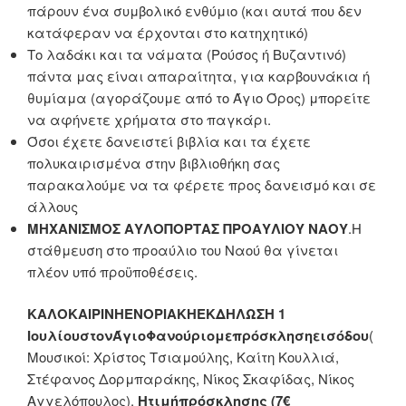
πάρουν ένα συμβολικό ενθύμιο (και αυτά που δεν
κατάφεραν να έρχονται στο κατηχητικό)
Το λαδάκι και τα νάματα (Ρούσος ή Βυζαντινό)
πάντα μας είναι απαραίτητα, για καρβουνάκια ή
θυμίαμα (αγοράζουμε από το Άγιο Όρος) μπορείτε
να αφήνετε χρήματα στο παγκάρι.
Όσοι έχετε δανειστεί βιβλία και τα έχετε
πολυκαιρισμένα στην βιβλιοθήκη σας
παρακαλούμε να τα φέρετε προς δανεισμό και σε
άλλους
ΜΗΧΑΝΙΣΜΟΣ ΑΥΛΟΠΟΡΤΑΣ ΠΡΟΑΥΛΙΟΥ ΝΑΟΥ
.Η
στάθμευση στο προαύλιο του Ναού θα γίνεται
πλέον υπό προϋποθέσεις.
ΚΑΛΟΚΑΙΡΙΝΗ
ΕΝΟΡΙΑΚΗ
ΕΚΔΗΛΩΣΗ 1
Ιουλίου
στον
Άγιο
Φανούριο
με
π
ρόσκληση
εισόδου
(
Μουσικοί: Χρίστος Τσιαμούλης, Καίτη Κουλλιά,
Στέφανος Δορμπαράκης, Νίκος Σκαφίδας, Νίκος
Αγγελόπουλος).
Η
τιμή
π
ρόσκλησης
(7€