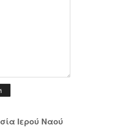
σία Ιερού Ναού