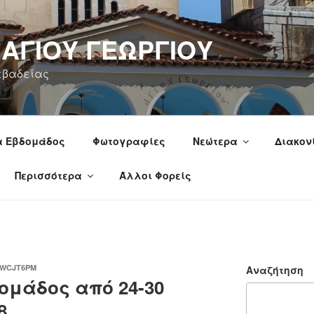
 ΑΓΙΟΥ ΓΕΩΡΓΙΟΥ
εβαδείας
α Εβδομάδος
Φωτογραφίες
Νεώτερα
Διακον
Περισσότερα
Άλλοι Φορείς
PWCJT6PM
Αναζήτηση
μάδος από 24-30
8