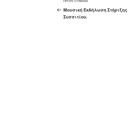
Προηγούμενο
ΠΡΟΗΓΟΎΜΕΝΑ
άρθρων
άρθρο
Μουσική Εκδήλωση Στήριξης
Συσσιτίου.