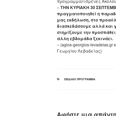
προγραμματισμένες Ακολου
–
ΤΗΝ ΚΥΡΙΑΚΗ 30 ΣΕΠΤΕΜΒΡΙ
πραγματοποιηθεί η παραδ
μας εκδήλωση, στο προαύλ
διασκεδάσουμε αλλά και 
στηρίξουμε την προσπάθει
άλλη εβδομάδα ξεκινάει.
– (agios-georgios-levadeias.g
Γεωργίου Λεβαδείας)
ΚΑΤΗΓΟΡΊΕΣ
ΕΒΔ/ΑΊΟ ΠΡΌΓΡΑΜΜΑ
Αφήστε μια απάντ