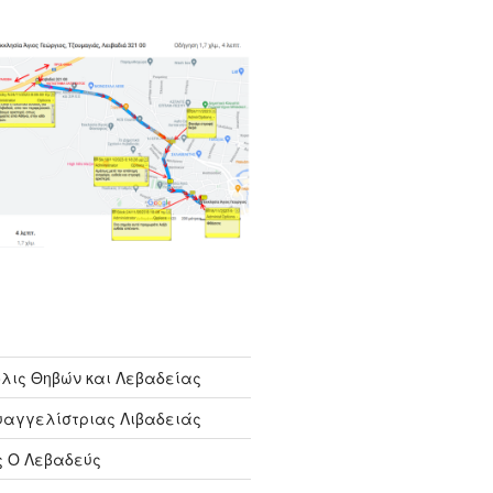
λις Θηβών και Λεβαδείας
υαγγελίστριας Λιβαδειάς
ς Ο Λεβαδεύς