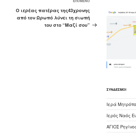
Επόμενο
ΕΠΌΜΕΝΟ
άρθρο
Ο ιερέας πατέρας της43χρονης
από τον Ωρωπό λύνει τη σιωπή
του στο “Μαζί σου”
ΣΎΝΔΕΣΜΟΙ
Ιερά Μητρόπο
Ιερός Ναός Ε
ΑΓΙΟΣ Ρηγίνο