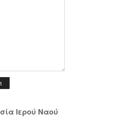
σία Ιερού Ναού