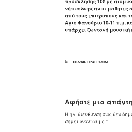
πρόσκλησης 10€ με ατομικό
νήπια δωρεάν οι μαθητές 5
από τους επιτρόπους και 
Άγιο Φανούριο 10-11 π.μ. κ
υπάρχει ζωντανή μουσική 
ΚΑΤΗΓΟΡΊΕΣ
ΕΒΔ/ΑΊΟ ΠΡΌΓΡΑΜΜΑ
Αφήστε μια απάντ
Η ηλ. διεύθυνση σας δεν δημ
σημειώνονται με
*