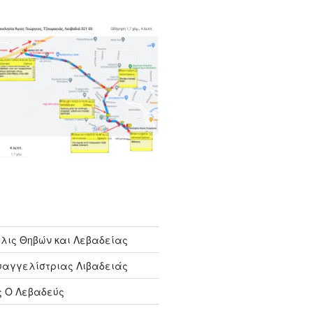
λις Θηβών και Λεβαδείας
υαγγελίστριας Λιβαδειάς
ς Ο Λεβαδεύς