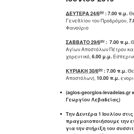
ου
ΔΕΥΤΕΡΑ 24/6
: 7.00 π.μ.
Θε
Γενεθλίου του Προδρόμου,
7.
Φανούριο
ου
ΣΑΒΒΑΤΟ 29/6
:
7.00 π.μ.
Θ
Αγίων Αποστόλων Πέτρου κα
χορευτικό,
6.00 μ.μ.
Εσπεριν
ου
ΚΥΡΙΑΚΗ 30/6
: 7.00 π.μ.
Θε
Αποστόλων),
10.00 π.μ.
ενορι
(agios-georgios-levadeias.g
Γεωργίου Λεβαδείας)
Την Δευτέρα 1 Ιουλίου στις
πραγματοποιήσουμε την ε
για την στήριξη του συσσιτ