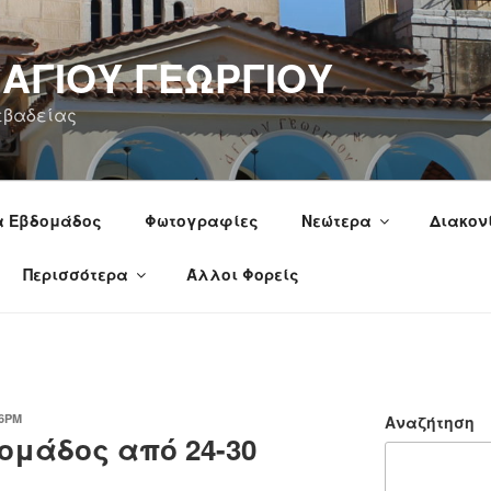
 ΑΓΙΟΥ ΓΕΩΡΓΙΟΥ
εβαδείας
α Εβδομάδος
Φωτογραφίες
Νεώτερα
Διακον
Περισσότερα
Άλλοι Φορείς
6PM
Αναζήτηση
μάδος από 24-30