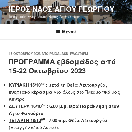
Μετάβαση
ΙΕΡΟΣ ΝΑΟΣ ΑΓΙΟΥ ΓΕΩΡΓΙΟΥ
στο
Ιστορικός Ενοριακός Ναός Λεβαδείας
περιεχόμενο
Μενού
ΔΗΜΟΣΙΕΎΤΗΚΕ
15 ΟΚΤΩΒΡΊΟΥ 2023
ΑΠΌ
PSIGALASN_PWCJT6PM
ΣΤΙΣ
ΠΡΟΓΡΑΜΜΑ εβδομάδος από
15-22 Οκτωβρίου 2023
ου
ΚΥΡΙΑΚΗ 15/10
: μετά τη Θεία Λειτουργία,
ενοριακό κέρασμα
για όλους στο Πνευματικό μας
Κέντρο.
ου
ΔΕΥΤΕΡΑ 16/10
: 6.00 μ.μ. Ιερά Παράκληση στον
Άγιο Φανούριο
.
ου
ΤΕΤΑΡΤΗ 18/10
: 7.00 π.μ.
Θεία Λειτουργία
(Ευαγγελιστού Λουκά).