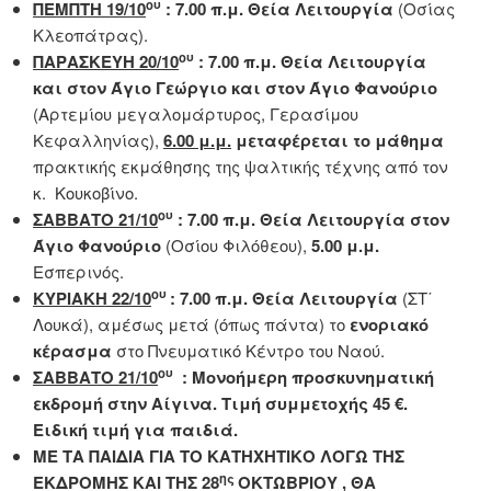
ου
ΠΕΜΠΤΗ 19/10
: 7.00 π.μ.
Θεία Λειτουργία
(Οσίας
Κλεοπάτρας).
ου
ΠΑΡΑΣΚΕΥΗ 20/10
: 7.00 π.μ.
Θεία Λειτουργία
και στον Άγιο Γεώργιο και στον Άγιο Φανούριο
(Αρτεμίου μεγαλομάρτυρος, Γερασίμου
Κεφαλληνίας),
6.00 μ.μ.
μεταφέρεται το μάθημα
πρακτικής εκμάθησης της ψαλτικής τέχνης από τον
κ. Κουκοβίνο.
ου
ΣΑΒΒΑΤΟ 21/10
: 7.00 π.μ.
Θεία Λειτουργία στον
Άγιο Φανούριο
(Οσίου Φιλόθεου),
5.00 μ.μ.
Εσπερινός.
ου
ΚΥΡΙΑΚΗ 22/10
: 7.00 π.μ.
Θεία Λειτουργία
(ΣΤ΄
Λουκά), αμέσως μετά (όπως πάντα) το
ενοριακό
κέρασμα
στο Πνευματικό Κέντρο του Ναού.
ου
ΣΑΒΒΑΤΟ 21/10
: Μονοήμερη προσκυνηματική
εκδρομή στην Αίγινα. Τιμή συμμετοχής 45 €.
Ειδική τιμή για παιδιά.
ΜΕ ΤΑ ΠΑΙΔΙΑ ΓΙΑ ΤΟ ΚΑΤΗΧΗΤΙΚΟ ΛΟΓΩ ΤΗΣ
ης
ΕΚΔΡΟΜΗΣ ΚΑΙ ΤΗΣ 28
ΟΚΤΩΒΡΙΟΥ , ΘΑ