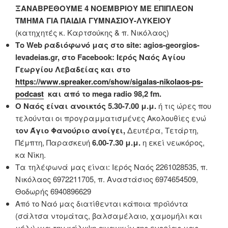
ΞΑΝΑΒΡΕΘΟΥΜΕ 4 ΝΟΕΜΒΡΙΟΥ ΜΕ ΕΠΙΠΛΕΟΝ
ΤΜΗΜΑ ΓΙΑ ΠΑΙΔΙΑ ΓΥΜΝΑΣΙΟΥ-ΛΥΚΕΙΟΥ
(κατηχητές κ. Καρτσούκης & π. Νικόλαος)
Το Web ραδιόφωνό μας στο site: agios-georgios-
levadeias.gr, στο Facebook: Ιερός Ναός Αγίου
Γεωργίου Λεβαδείας και στο
https://www.spreaker.com/show/sigalas-nikolaos-ps-
podcast
και από το mega radio 98,2 fm.
Ο Ναός είναι ανοικτός 5.30-7.00 μ.μ.
ή τις ώρες που
τελούνται οι προγραμματισμένες Ακολουθίες ενώ
τον Άγιο Φανούριο
ανοίγει,
Δευτέρα, Τετάρτη,
Πέμπτη, Παρασκευή
6.00-7.30 μ.μ.
η εκεί νεωκόρος,
κα Νίκη.
Τα τηλέφωνά μας είναι: Ιερός Ναός 2261028535, π.
Νικόλαος 6972211705, π. Αναστάσιος 6974654509,
Θοδωρής 6940896629
Από το Ναό μας διατίθενται κάποια προϊόντα
(σάλτσα ντομάτας, βαλσαμέλαιο, χαμομήλι και
μέλι) για την κάλυψη αναγκών της ενορίας μας