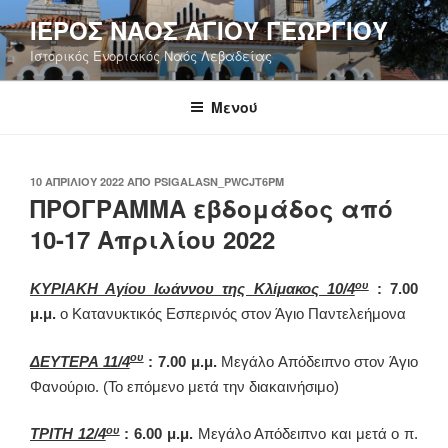
Μετάβαση
ΙΕΡΟΣ ΝΑΟΣ ΑΓΙΟΥ ΓΕΩΡΓΙΟΥ
στο
Ιστορικός Ενοριακός Ναός Λεβαδείας
περιεχόμενο
Μενού
ΔΗΜΟΣΙΕΎΤΗΚΕ
10 ΑΠΡΙΛΊΟΥ 2022
ΑΠΌ
PSIGALASN_PWCJT6PM
ΣΤΙΣ
ΠΡΟΓΡΑΜΜΑ εβδομάδος από
10-17 Απριλίου 2022
ου
ΚΥΡΙΑΚΗ Αγίου Ιωάννου της Κλίμακος 10/4
: 7.00
μ.μ.
ο Κατανυκτικός Εσπερινός στον Άγιο Παντελεήμονα
ου
ΔΕΥΤΕΡΑ 11/4
: 7.00 μ.μ.
Μεγάλο Απόδειπνο στον Άγιο
Φανούριο. (Το επόμενο μετά την διακαινήσιμο)
ου
ΤΡΙΤΗ 12/4
: 6.00 μ.μ.
Μεγάλο Απόδειπνο και μετά ο π.