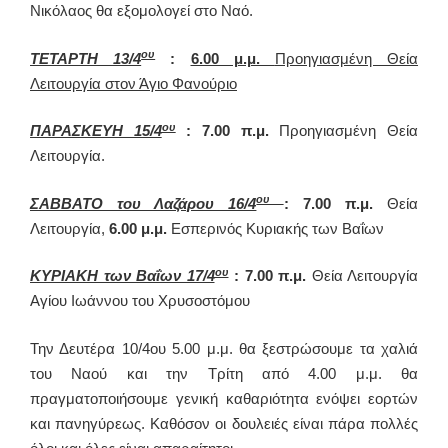
Νικόλαος θα εξομολογεί στο Ναό.
ου
ΤΕΤΑΡΤΗ 13/4
:
6.00 μ.μ.
Προηγιασμένη Θεία
Λειτουργία στον Άγιο Φανούριο
ου
ΠΑΡΑΣΚΕΥΗ 15/4
: 7.00 π.μ.
Προηγιασμένη Θεία
Λειτουργία.
ου
ΣΑΒΒΑΤΟ του Λαζάρου 16/4
: 7.00 π.μ.
Θεία
Λειτουργία,
6.00 μ.μ.
Εσπερινός Κυριακής των Βαΐων
ου
ΚΥΡΙΑΚΗ των Βαΐων 17/4
: 7.00 π.μ.
Θεία Λειτουργία
Αγίου Ιωάννου του Χρυσοστόμου
Την Δευτέρα 10/4ου 5.00 μ.μ. θα ξεστρώσουμε τα χαλιά
του Ναού και την Τρίτη από 4.00 μ.μ. θα
πραγματοποιήσουμε γενική καθαριότητα ενόψει εορτών
και πανηγύρεως. Καθόσον οι δουλειές είναι πάρα πολλές