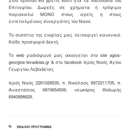
Στον πρόναο θα βρείτε κουτί για τα λουλούδια του
Επιταφίου. Δωρεές σε χρήματα ή τρόφιμα
παρακαλώ ΜΟΝΟ στους ιερείς ή στους
εντεταλμένους συνεργάτες του Ναού.
Το συσσίτιο της ενορίας μας λειτουργεί κανονικά.
Κάθε προσφορά δεκτή.
Το web ραδιόφωνό μας ακούγεται στο site agios-
georgios-levadeias.gr & στο facebook Ιερός Ναός Αγίου
Γεωργίου Λεβαδείας
Ιερός Ναός 2261028535, π. Νικόλαος 6972211705, π.
Αναστάσιος 6974654509, νεωκόρος Θοδωρής
6940896629.
ΚΑΤΗΓΟΡΊΕΣ
ΕΒΔ/ΑΊΟ ΠΡΌΓΡΑΜΜΑ