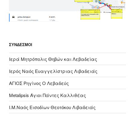
ΣΎΝΔΕΣΜΟΙ
Ιερά Μητρόπολις Θηβών και Λεβαδείας
Ιερός Ναός Ευαγγελίστριας Λιβαδειάς
ΑΓΙΟΣ Ρηγίνος Ο Λεβαδεύς
Metalipsis Άγιοι Πάντες Καλλιθέας
Ι.Μ.Ναός Εισοδίων Θεοτόκου Λιβαδειάς