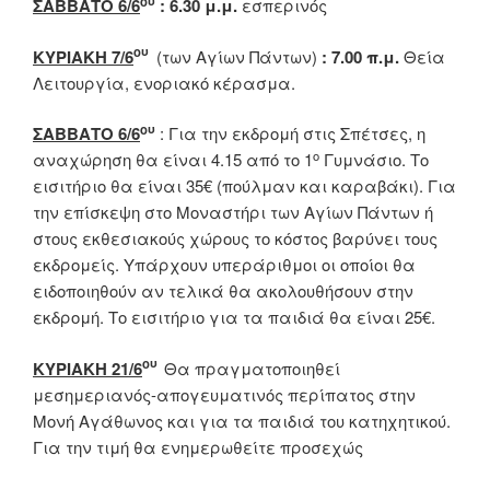
ου
ΣΑΒΒΑΤΟ 6/6
:
6.30 μ.μ.
εσπερινός
ου
ΚΥΡΙΑΚΗ 7/6
(των Αγίων Πάντων)
: 7.00 π.μ.
Θεία
Λειτουργία, ενοριακό κέρασμα.
ου
ΣΑΒΒΑΤΟ 6/6
: Για την εκδρομή στις Σπέτσες, η
ο
αναχώρηση θα είναι 4.15 από το 1
Γυμνάσιο. Το
εισιτήριο θα είναι 35€ (πούλμαν και καραβάκι). Για
την επίσκεψη στο Μοναστήρι των Αγίων Πάντων ή
στους εκθεσιακούς χώρους το κόστος βαρύνει τους
εκδρομείς. Υπάρχουν υπεράριθμοι οι οποίοι θα
ειδοποιηθούν αν τελικά θα ακολουθήσουν στην
εκδρομή. Το εισιτήριο για τα παιδιά θα είναι 25€.
ου
ΚΥΡΙΑΚΗ 21/6
Θα πραγματοποιηθεί
μεσημεριανός-απογευματινός περίπατος στην
Μονή Αγάθωνος και για τα παιδιά του κατηχητικού.
Για την τιμή θα ενημερωθείτε προσεχώς