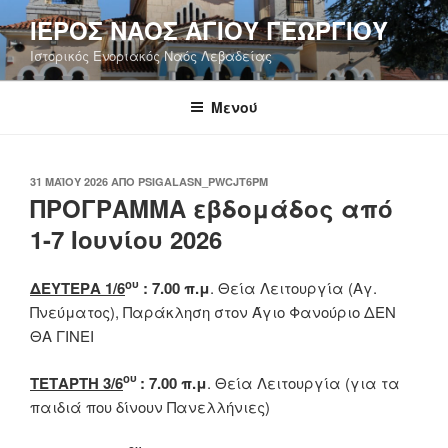
Μετάβαση
ΙΕΡΟΣ ΝΑΟΣ ΑΓΙΟΥ ΓΕΩΡΓΙΟΥ
στο
Ιστορικός Ενοριακός Ναός Λεβαδείας
περιεχόμενο
Μενού
ΔΗΜΟΣΙΕΎΤΗΚΕ
31 ΜΑΪ́ΟΥ 2026
ΑΠΌ
PSIGALASN_PWCJT6PM
ΣΤΙΣ
ΠΡΟΓΡΑΜΜΑ εβδομάδος από
1-7 Ιουνίου 2026
ου
ΔΕΥΤΕΡΑ 1/6
: 7.00 π.μ
. Θεία Λειτουργία (Αγ.
Πνεύματος), Παράκληση στον Άγιο Φανούριο ΔΕΝ
ΘΑ ΓΙΝΕΙ
ου
ΤΕΤΑΡΤΗ 3/6
: 7.00 π.μ
. Θεία Λειτουργία (για τα
παιδιά που δίνουν Πανελλήνιες)