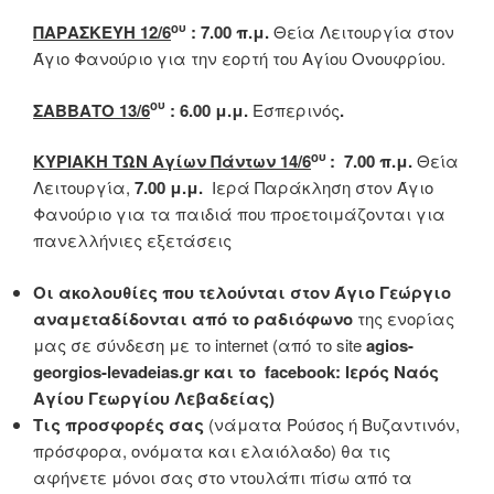
ου
ΠΑΡΑΣΚΕΥΗ 12/6
: 7.00 π.μ.
Θεία Λειτουργία στον
Άγιο Φανούριο για την εορτή του Αγίου Ονουφρίου.
ου
ΣΑΒΒΑΤΟ 13/6
: 6.00 μ.μ.
Εσπερινός
.
ου
ΚΥΡΙΑΚΗ ΤΩΝ Αγίων Πάντων 14/6
: 7.00 π.μ.
Θεία
Λειτουργία,
7.00 μ.μ.
Ιερά Παράκληση στον Άγιο
Φανούριο για τα παιδιά που προετοιμάζονται για
πανελλήνιες εξετάσεις
Οι ακολουθίες που τελούνται στον Άγιο Γεώργιο
αναμεταδίδονται από το ραδιόφωνο
της ενορίας
μας σε σύνδεση με το internet (από το site
agios-
georgios-levadeias.gr και το facebook: Ιερός Ναός
Αγίου Γεωργίου Λεβαδείας)
Τις προσφορές σας
(νάματα Ρούσος ή Βυζαντινόν,
πρόσφορα, ονόματα και ελαιόλαδο) θα τις
αφήνετε μόνοι σας στο ντουλάπι πίσω από τα