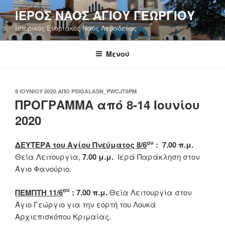
Μετάβαση
ΙΕΡΟΣ ΝΑΟΣ ΑΓΙΟΥ ΓΕΩΡΓΙΟΥ
στο
Ιστορικός Ενοριακός Ναός Λεβαδείας
περιεχόμενο
Μενού
ΔΗΜΟΣΙΕΎΤΗΚΕ
8 ΙΟΥΝΊΟΥ 2020
ΑΠΌ
PSIGALASN_PWCJT6PM
ΣΤΙΣ
ΠΡΟΓΡΑΜΜΑ από 8-14 Ιουνίου
2020
ου
ΔΕΥΤΕΡΑ του Αγίου Πνεύματος 8/6
: 7.00 π.μ.
Θεία Λειτουργία,
7.00 μ.μ.
Ιερά Παράκληση στον
Άγιο Φανούριο.
ου
ΠΕΜΠΤΗ 11/6
: 7.00 π.μ.
Θεία Λειτουργία στον
Άγιο Γεώργιο για την εορτή του Λουκά
Αρχιεπισκόπου Κριμαίας.