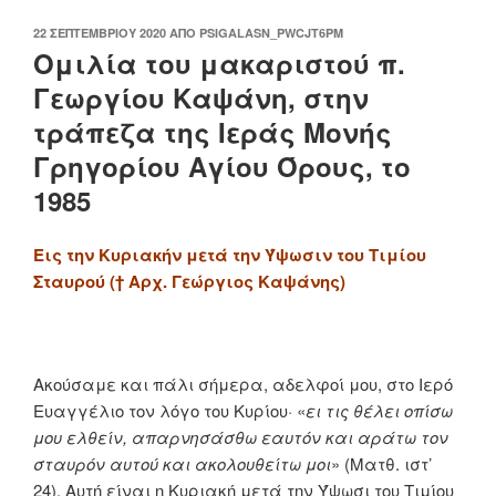
ΔΗΜΟΣΙΕΎΤΗΚΕ
22 ΣΕΠΤΕΜΒΡΊΟΥ 2020
ΑΠΌ
PSIGALASN_PWCJT6PM
ΣΤΙΣ
Ομιλία του μακαριστού π.
Γεωργίου Καψάνη, στην
τράπεζα της Ιεράς Μονής
Γρηγορίου Αγίου Όρους, το
1985
Εις την Κυριακήν μετά την Ύψωσιν του Τιμίου
Σταυρού († Αρχ. Γεώργιος Καψάνης)
Ακούσαμε και πάλι σήμερα, αδελφοί μου, στο Ιερό
Ευαγγέλιο τον λόγο του Κυρίου· «
ει τις θέλει οπίσω
μου ελθείν, απαρνησάσθω εαυτόν και αράτω τον
σταυρόν αυτού και ακολουθείτω μοι
» (Ματθ. ιστ’
24). Αυτή είναι η Κυριακή μετά την Ύψωσι του Τιμίου