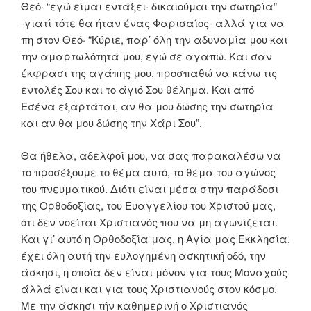
Θεό· “εγώ είμαι εντάξει· δικαιούμαι την σωτηρία”
-γιατί τότε θα ήταν ένας Φαρισαίος- αλλά για να
πη στον Θεό· “Κύριε, παρ’ όλη την αδυναμία μου και
την αμαρτωλότητά μου, εγώ σε αγαπώ. Και σαν
έκφρασι της αγάπης μου, προσπαθώ να κάνω τις
εντολές Σου και το άγιό Σου θέλημα. Και από
Εσένα εξαρτάται, αν θα μου δώσης την σωτηρία
και αν θα μου δώσης την Χάρι Σου”.
Θα ήθελα, αδελφοί μου, να σας παρακαλέσω να
το προσέξουμε το θέμα αυτό, το θέμα του αγώνος
του πνευματικού. Διότι είναι μέσα στην παράδοσι
της Ορθοδοξίας, του Ευαγγελίου του Χριστού μας,
ότι δεν νοείται Χριστιανός που να μη αγωνίζεται.
Και γι’ αυτό η Ορθοδοξία μας, η Αγία μας Εκκλησία,
έχει όλη αυτή την ευλογημένη ασκητική οδό, την
άσκησι, η οποία δεν είναι μόνον για τους Μοναχούς
άλλά είναι και για τους Χριστιανούς στον κόσμο.
Με την άσκησι τήν καθημερινή ο Χριστιανός