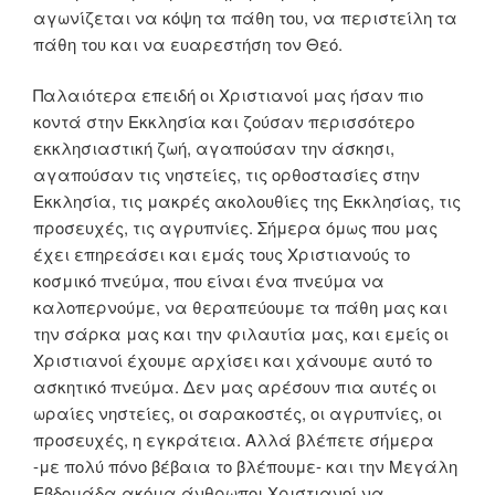
αγωνίζεται να κόψη τα πάθη του, να περιστείλη τα
πάθη του και να ευαρεστήση τον Θεό.
Παλαιότερα επειδή οι Χριστιανοί μας ήσαν πιο
κοντά στην Εκκλησία και ζούσαν περισσότερο
εκκλησιαστική ζωή, αγαπούσαν την άσκησι,
αγαπούσαν τις νηστείες, τις ορθοστασίες στην
Εκκλησία, τις μακρές ακολουθίες της Εκκλησίας, τις
προσευχές, τις αγρυπνίες. Σήμερα όμως που μας
έχει επηρεάσει και εμάς τους Χριστιανούς το
κοσμικό πνεύμα, που είναι ένα πνεύμα να
καλοπερνούμε, να θεραπεύουμε τα πάθη μας και
την σάρκα μας και την φιλαυτία μας, και εμείς οι
Χριστιανοί έχουμε αρχίσει και χάνουμε αυτό το
ασκητικό πνεύμα. Δεν μας αρέσουν πια αυτές οι
ωραίες νηστείες, οι σαρακοστές, οι αγρυπνίες, οι
προσευχές, η εγκράτεια. Αλλά βλέπετε σήμερα
-με πολύ πόνο βέβαια το βλέπουμε- και την Μεγάλη
Εβδομάδα ακόμα άνθρωποι Χριστιανοί να