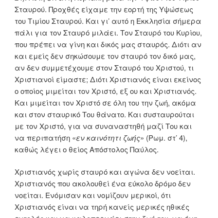
Σταυρού. Προχθές είχαμε την εορτή της Υψώσεως
του Τιμίου Σταυρού. Και γι’ αυτό η Εκκλησία σήμερα
πάλι για τον Σταυρό μιλάει. Τον Σταυρό του Κυρίου,
που πρέπει να γίνη και δικός μας σταυρός. Διότι αν
και εμείς δεν σηκώσουμε τον σταυρό τον δικό μας,
αν δεν συμμετέχουμε στον Σταυρό του Χριστού, τι
Χριστιανοί είμαστε; Διότι Χριστιανός είναι εκείνος
ο οποίος μιμείται τον Χριστό, εξ ου και Χριστιανός.
Και μιμείται τον Χριστό σε όλη του την ζωή, ακόμα
και στον σταυρικό Του θάνατο. Και συσταυρούται
με τον Χριστό, για να συναναστηθή μαζί Του και
να περιπατήση «
εν καινότητι ζωής
» (Ρωμ. στ’ 4),
καθώς λέγει ο θείος Απόστολος Παύλος.
Χριστιανός χωρίς σταυρό και αγώνα δεν νοείται.
Χριστιανός που ακολουθεί ένα εύκολο δρόμο δεν
νοείται. Ενόμισαν και νομίζουν μερικοί, ότι
Χριστιανός είναι να τηρή κανείς μερικές ηθικές