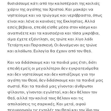
θυσιάσουμε κάτι από την καλοπέρασι της κοιλιάς
χάριν της αγάπης του Χριστού. Και μακάρι να
νηστεύαμε και να τρώγαμε και νερόβραστα, όπως
είναι και λένε οι κανόνες της Εκκλησίας. Αλλά
εσείς βέβαια, επειδή είσθε μέσα στον κόσμο και
αναπνέετε και τα καυσαέρια και τόσα μικρόβια,
άμα έχετε εξάντλησι, ας τρώτε και λίγο λάδι
Τετάρτη και Παρασκευή. Οι δυνάμενοι ας τρώνε
και αλάδωτο. Ευλογία θα έχουν από τον Θεό.
Και να διδάσκουμε και τα παιδιά μας έτσι, διότι
επειδή εμείς οι μεγαλύτεροι δεν εγκρατευόμεθα
και δεν νηστεύουμε και δεν κοπιάζουμε για την
αγάπη του Θεού, δεν διδάσκουμε και τα παιδιά μας
σωστά. Και τα παιδιά μας γίνονται άνθρωποι
φίλαυτοι, γίνονται εγωϊσταί, και δεν θέλουν τον
Θεό, αλλά την κοιλιά τους θέλουν και τις
απολαύσεις τις σαρκικές. Και μετά, αφού
περιφρονούν τις εντολές του Θεού και τον ίδιο τον