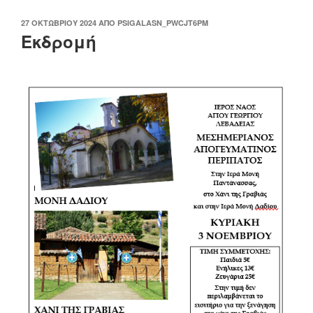
ΔΗΜΟΣΙΕΎΤΗΚΕ
27 ΟΚΤΩΒΡΊΟΥ 2024
ΑΠΌ
PSIGALASN_PWCJT6PM
ΣΤΙΣ
Εκδρομή