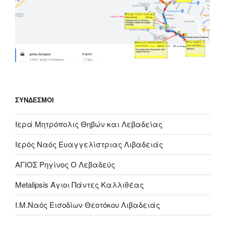
ΣΎΝΔΕΣΜΟΙ
Ιερά Μητρόπολις Θηβών και Λεβαδείας
Ιερός Ναός Ευαγγελίστριας Λιβαδειάς
ΑΓΙΟΣ Ρηγίνος Ο Λεβαδεύς
Metalipsis Άγιοι Πάντες Καλλιθέας
Ι.Μ.Ναός Εισοδίων Θεοτόκου Λιβαδειάς