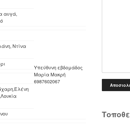
να αυγά,
κό
λάνη, Ντίνα
ύρι
Υπεύθυνη εβδομάδος
Μαρία Μακρή
6987602067
άχαρη,Ελένη
Λουκία
Τοποθε
νου