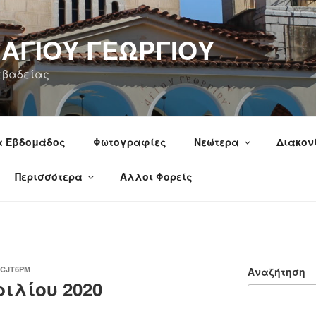
 ΑΓΙΟΥ ΓΕΩΡΓΙΟΥ
εβαδείας
α Εβδομάδος
Φωτογραφίες
Νεώτερα
Διακον
Περισσότερα
Άλλοι Φορείς
CJT6PM
Αναζήτηση
ιλίου 2020