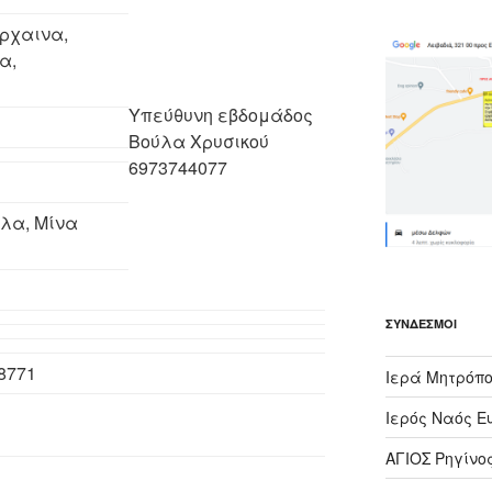
ρχαινα,
α,
Υπεύθυνη εβδομάδος
Βούλα Χρυσικού
6973744077
λα, Μίνα
ΣΎΝΔΕΣΜΟΙ
8771
Ιερά Μητρόπο
Ιερός Ναός Ε
ΑΓΙΟΣ Ρηγίνο