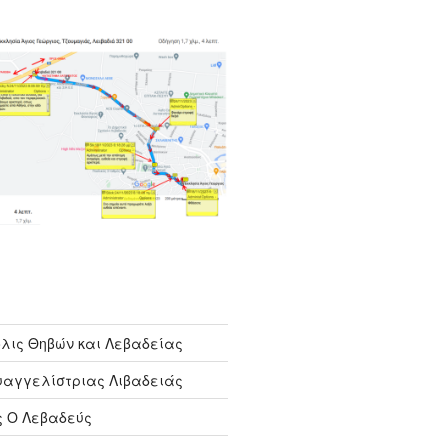
λις Θηβών και Λεβαδείας
υαγγελίστριας Λιβαδειάς
ς Ο Λεβαδεύς