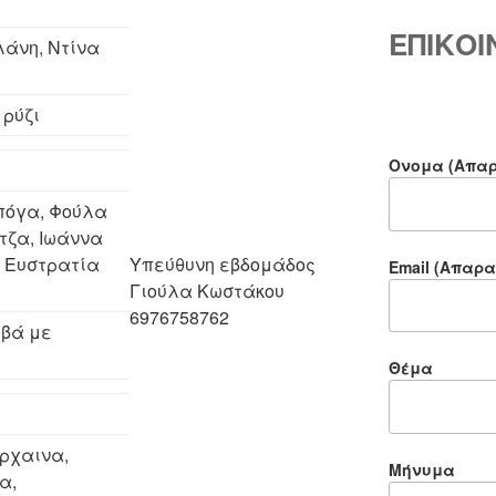
ΕΠΙΚΟ
λάνη, Ντίνα
 ρύζι
Ονομα (Απαρ
πόγα, Φούλα
τζα, Ιωάννα
 Ευστρατία
Υπεύθυνη εβδομάδος
Email (Απαρα
Γιούλα Κωστάκου
6976758762
λβά με
Θέμα
ρχαινα,
Μήνυμα
α,