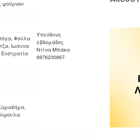
ς φούρνου
Υπεύθυνη
πόγα, Φούλα
εβδομάδος
τζα, Ιωάννα
Ντίνα Μπάκα
 Ευστρατία
6976230867
Καραδήμα,
ούφουλα