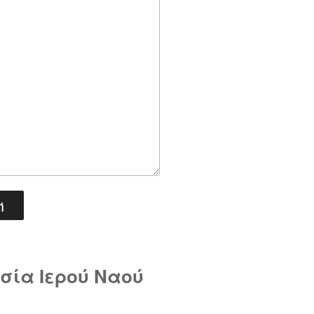
σία Ιερού Ναού