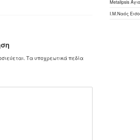
Metalipsis Άγ
Ι.Μ.Ναός Εισ
ηση
οσιεύεται.
Τα υποχρεωτικά πεδία