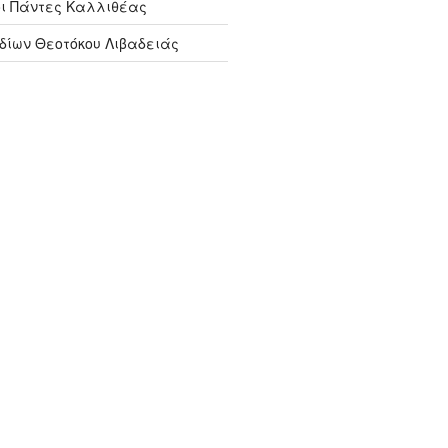
ιοι Πάντες Καλλιθέας
οδίων Θεοτόκου Λιβαδειάς