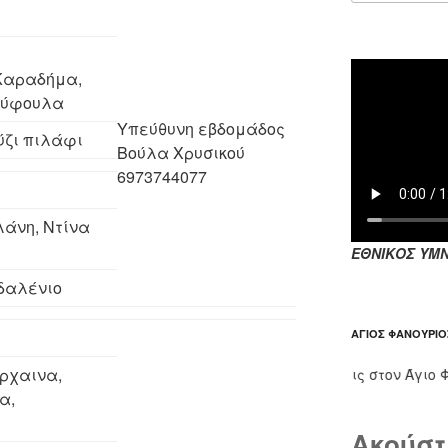
Καραδήμα,
ούφουλα
Υπεύθυνη εβδομάδος
ύζι πιλάφι
Βούλα Χρυσικού
6973744077
λάνη, Ντίνα
ΕΘΝΙΚΟΣ ΥΜΝ
δαλένιο
ΆΓΙΟΣ ΦΑΝΟΎΡΙΟ
ρχαινα,
Οι παρακλήσεις στον Άγιο Φανούρ
α,
Ακούστ